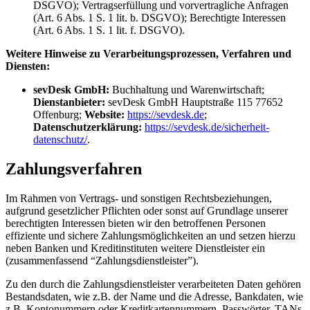
DSGVO); Vertragserfüllung und vorvertragliche Anfragen
(Art. 6 Abs. 1 S. 1 lit. b. DSGVO); Berechtigte Interessen
(Art. 6 Abs. 1 S. 1 lit. f. DSGVO).
Weitere Hinweise zu Verarbeitungsprozessen, Verfahren und
Diensten:
sevDesk GmbH:
Buchhaltung und Warenwirtschaft;
Dienstanbieter:
sevDesk GmbH Hauptstraße 115 77652
Offenburg;
Website:
https://sevdesk.de
;
Datenschutzerklärung:
https://sevdesk.de/sicherheit-
datenschutz/
.
Zahlungsverfahren
Im Rahmen von Vertrags- und sonstigen Rechtsbeziehungen,
aufgrund gesetzlicher Pflichten oder sonst auf Grundlage unserer
berechtigten Interessen bieten wir den betroffenen Personen
effiziente und sichere Zahlungsmöglichkeiten an und setzen hierzu
neben Banken und Kreditinstituten weitere Dienstleister ein
(zusammenfassend “Zahlungsdienstleister”).
Zu den durch die Zahlungsdienstleister verarbeiteten Daten gehören
Bestandsdaten, wie z.B. der Name und die Adresse, Bankdaten, wie
z.B. Kontonummern oder Kreditkartennummern, Passwörter, TANs