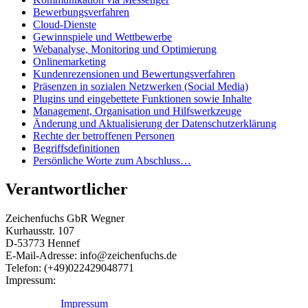
Bewerbungsverfahren
Cloud-Dienste
Gewinnspiele und Wettbewerbe
Webanalyse, Monitoring und Optimierung
Onlinemarketing
Kundenrezensionen und Bewertungsverfahren
Präsenzen in sozialen Netzwerken (Social Media)
Plugins und eingebettete Funktionen sowie Inhalte
Management, Organisation und Hilfswerkzeuge
Änderung und Aktualisierung der Datenschutzerklärung
Rechte der betroffenen Personen
Begriffsdefinitionen
Persönliche Worte zum Abschluss…
Verantwortlicher
Zeichenfuchs GbR Wegner
Kurhausstr. 107
D-53773 Hennef
E-Mail-Adresse: info@zeichenfuchs.de
Telefon: (+49)022429048771
Impressum:
Impressum