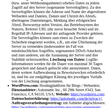
(bzw. unser Webhostinganbieter) erheben Daten zu jedem
Zugriff auf den Server (sogenannte Serverlogfiles). Zu den
Serverlogfiles können die Adresse und Name der abgerufenen
Webseiten und Dateien, Datum und Uhrzeit des Abrufs,
übertragene Datenmengen, Meldung über erfolgreichen
Abruf, Browsertyp nebst Version, das Betriebssystem des
Nutzers, Referrer URL (die zuvor besuchte Seite) und im
Regelfall IP-Adressen und der anfragende Provider gehören.
Die Serverlogfiles können zum einen zu Zwecken der
Sicherheit eingesetzt werden, z.B., um eine Überlastung der
Server zu vermeiden (insbesondere im Fall von
missbräuchlichen Angriffen, sogenannten DDoS-Attacken)
und zum anderen, um die Auslastung der Server und ihre
Stabilität sicherzustellen;
Löschung von Daten:
Logfile-
Informationen werden für die Dauer von maximal 30 Tagen
gespeichert und danach gelöscht oder anonymisiert. Daten,
deren weitere Aufbewahrung zu Beweiszwecken erforderlich
ist, sind bis zur endgültigen Klärung des jeweiligen Vorfalls
von der Löschung ausgenommen.
WordPress.com:
Hostingplattform für Blogs / Webseiten;
Dienstanbieter:
Automattic Inc., 60 29th Street #343, San
Francisco, CA 94110, USA;
Website:
https://wordpress.com
;
Datenschutzerklärung:
https://automattic.com/de/privacy/
;
Auftragsverarbeitungsvertrag:
mit Anbieter abgeschlossen:
https://wordpress.com/support/data-processing-agreements/
.