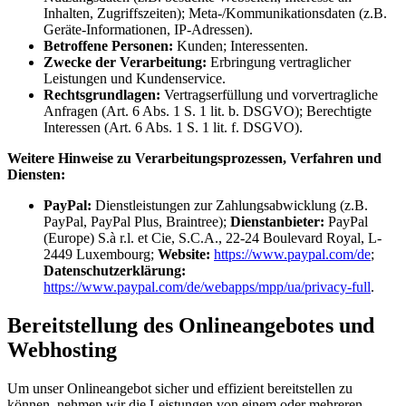
Inhalten, Zugriffszeiten); Meta-/Kommunikationsdaten (z.B.
Geräte-Informationen, IP-Adressen).
Betroffene Personen:
Kunden; Interessenten.
Zwecke der Verarbeitung:
Erbringung vertraglicher
Leistungen und Kundenservice.
Rechtsgrundlagen:
Vertragserfüllung und vorvertragliche
Anfragen (Art. 6 Abs. 1 S. 1 lit. b. DSGVO); Berechtigte
Interessen (Art. 6 Abs. 1 S. 1 lit. f. DSGVO).
Weitere Hinweise zu Verarbeitungsprozessen, Verfahren und
Diensten:
PayPal:
Dienstleistungen zur Zahlungsabwicklung (z.B.
PayPal, PayPal Plus, Braintree);
Dienstanbieter:
PayPal
(Europe) S.à r.l. et Cie, S.C.A., 22-24 Boulevard Royal, L-
2449 Luxembourg;
Website:
https://www.paypal.com/de
;
Datenschutzerklärung:
https://www.paypal.com/de/webapps/mpp/ua/privacy-full
.
Bereitstellung des Onlineangebotes und
Webhosting
Um unser Onlineangebot sicher und effizient bereitstellen zu
können, nehmen wir die Leistungen von einem oder mehreren