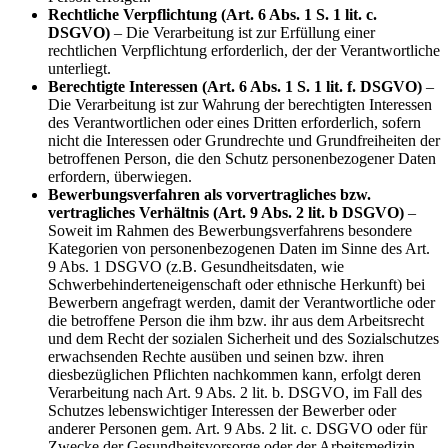
Rechtliche Verpflichtung (Art. 6 Abs. 1 S. 1 lit. c.
DSGVO)
– Die Verarbeitung ist zur Erfüllung einer
rechtlichen Verpflichtung erforderlich, der der Verantwortliche
unterliegt.
Berechtigte Interessen (Art. 6 Abs. 1 S. 1 lit. f. DSGVO)
–
Die Verarbeitung ist zur Wahrung der berechtigten Interessen
des Verantwortlichen oder eines Dritten erforderlich, sofern
nicht die Interessen oder Grundrechte und Grundfreiheiten der
betroffenen Person, die den Schutz personenbezogener Daten
erfordern, überwiegen.
Bewerbungsverfahren als vorvertragliches bzw.
vertragliches Verhältnis (Art. 9 Abs. 2 lit. b DSGVO)
–
Soweit im Rahmen des Bewerbungsverfahrens besondere
Kategorien von personenbezogenen Daten im Sinne des Art.
9 Abs. 1 DSGVO (z.B. Gesundheitsdaten, wie
Schwerbehinderteneigenschaft oder ethnische Herkunft) bei
Bewerbern angefragt werden, damit der Verantwortliche oder
die betroffene Person die ihm bzw. ihr aus dem Arbeitsrecht
und dem Recht der sozialen Sicherheit und des Sozialschutzes
erwachsenden Rechte ausüben und seinen bzw. ihren
diesbezüglichen Pflichten nachkommen kann, erfolgt deren
Verarbeitung nach Art. 9 Abs. 2 lit. b. DSGVO, im Fall des
Schutzes lebenswichtiger Interessen der Bewerber oder
anderer Personen gem. Art. 9 Abs. 2 lit. c. DSGVO oder für
Zwecke der Gesundheitsvorsorge oder der Arbeitsmedizin,