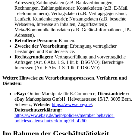
Adressen); Zahlungsdaten (z.B. Bankverbindungen,
Rechnungen, Zahlungshistorie); Kontaktdaten (z.B. E-Mail,
Telefonnummern); Vertragsdaten (z.B. Vertragsgegenstand,
Laufzeit, Kundenkategorie); Nutzungsdaten (z.B. besuchte
Webseiten, Interesse an Inhalten, Zugriffszeiten);
Meta-/Kommunikationsdaten (z.B. Geräte-Informationen, IP-
Adressen).
Betroffene Personen:
Kunden.
Zwecke der Verarbeitung:
Erbringung vertraglicher
Leistungen und Kundenservice.
Rechtsgrundlagen:
Vertragserfüllung und vorvertragliche
Anfragen (Art. 6 Abs. 1 S. 1 lit. b. DSGVO); Berechtigte
Interessen (Art. 6 Abs. 1 S. 1 lit. f. DSGVO).
Weitere Hinweise zu Verarbeitungsprozessen, Verfahren und
Diensten:
eBay:
Online Marktplatz für E-Commerce;
Dienstanbieter:
eBay Marketplaces GmbH, Helvetiastrasse 15/17, 3005 Bern,
Schweiz;
Website:
https://www.ebay.de/
;
Datenschutzerklärung:
https://www.ebay.de/help/policies/member-behavior-
policies/datenschutzerklrung?id=4260
.
Im Rahmen der Geschäftstätigkeit